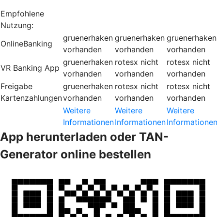
Empfohlene
Nutzung:
gruenerhaken
gruenerhaken
gruenerhaken
OnlineBanking
vorhanden
vorhanden
vorhanden
gruenerhaken
rotesx
nicht
rotesx
nicht
VR Banking App
vorhanden
vorhanden
vorhanden
Freigabe
gruenerhaken
rotesx
nicht
rotesx
nicht
Kartenzahlungen
vorhanden
vorhanden
vorhanden
Weitere
Weitere
Weitere
Informationen
Informationen
Informatione
App herunterladen oder TAN-
Generator online bestellen